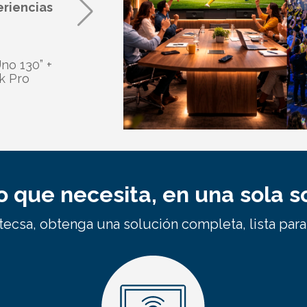
riencias
venta.
Incluye:
Pantalla comercial Samsung 98” + 
no 130” +
profesional Bose L1 Pro8 + Streami
k Pro
o que necesita, en una sola s
ecsa, obtenga una solución completa, lista para