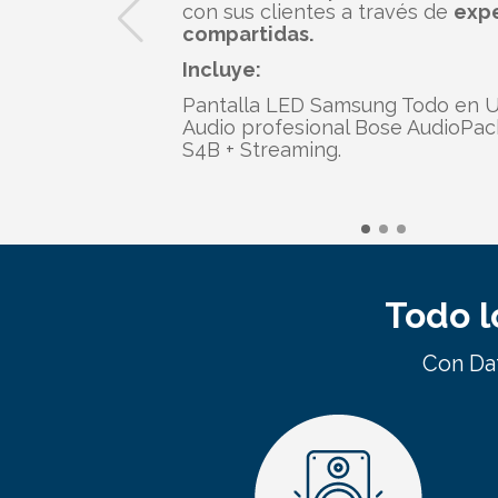
con sus clientes a través de
expe
compartidas.
Incluye:
Pantalla LED Samsung Todo en U
Audio profesional Bose AudioPac
S4B + Streaming.
Todo l
Con Dat