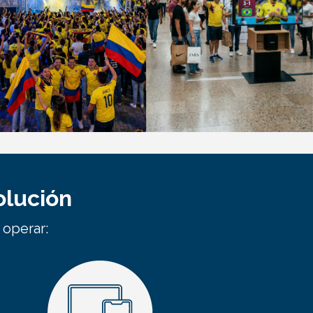
Incluye:
Pantalla LED 200” + Sonido nítido co
Audio
amplia cobertura Bose DesignMax L
ng.
Streaming.
olución
 operar: