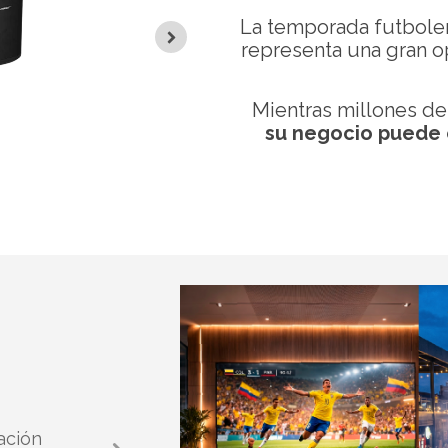
La temporada futboler
representa una gran o
Mientras millones de
su negocio puede 
Retail
Atraiga más visitantes y aumente e
ación
tiempo de permanencia en su pun