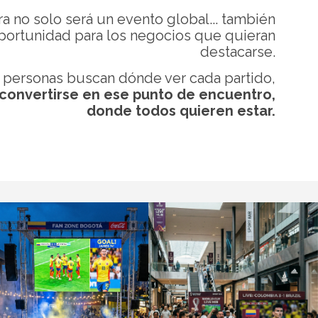
a no solo será un evento global... también
portunidad para los negocios que quieran
destacarse.
 personas buscan dónde ver cada partido,
convertirse en ese punto de encuentro,
donde todos quieren estar.
Auditorios
l
Cree experiencias masivas tipo esta
to de
con impacto visual y sonoro.